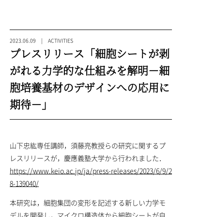
2023.06.09 | ACTIVITIES
プレスリリース「細胞シートが剥
がれる力学的な仕組みを解明－細
胞培養基材のデザインへの応用に
期待－」
山下忠紘専任講師，須藤亮教授らの研究に関するプ
レスリリースが，慶應義塾大学から行われました．
https://www.keio.ac.jp/ja/press-releases/2023/6/9/2
8-139040/
本研究は，細胞集団の変形を記述する新しい力学モ
デルを開発し，マイクロ構造体から細胞シートが自