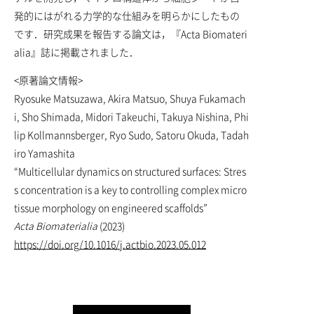
発的にはがれる力学的な仕組みを明らかにしたもの
です．研究成果を報告する論文は，『Acta Biomateri
alia』誌に掲載されました．
<原著論文情報>
Ryosuke Matsuzawa, Akira Matsuo, Shuya Fukamach
i, Sho Shimada, Midori Takeuchi, Takuya Nishina, Phi
lip Kollmannsberger, Ryo Sudo, Satoru Okuda, Tadah
iro Yamashita
“Multicellular dynamics on structured surfaces: Stres
s concentration is a key to controlling complex micro
tissue morphology on engineered scaffolds”
Acta Biomaterialia
(2023)
https://doi.org/10.1016/j.actbio.2023.05.012