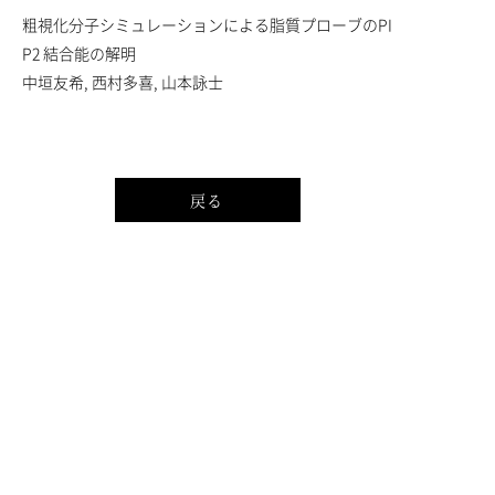
粗視化分子シミュレーションによる脂質プローブのPI
P2 結合能の解明
中垣友希, 西村多喜, 山本詠士
戻る